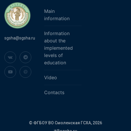
Main
information
Information
sgsha@sgsha.ru
about the
implemented
levels of
education
Video
Contacts
© ФГБОУ ВО Смоленская ГСХА,
2026
it@sgsha.ru