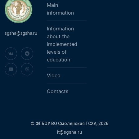
Main
information
Information
sgsha@sgsha.ru
about the
implemented
levels of
education
Video
Contacts
© ФГБОУ ВО Смоленская ГСХА,
2026
it@sgsha.ru