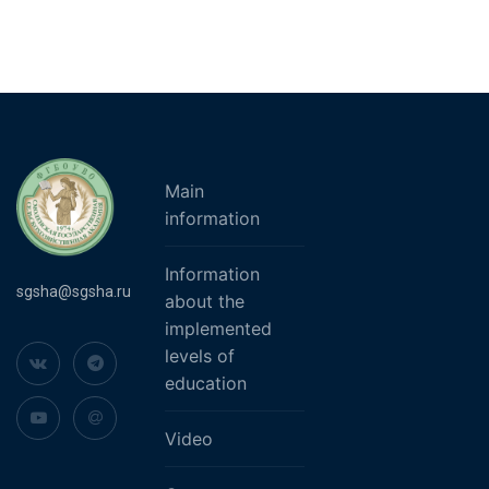
Main
information
Information
sgsha@sgsha.ru
about the
implemented
levels of
education
Video