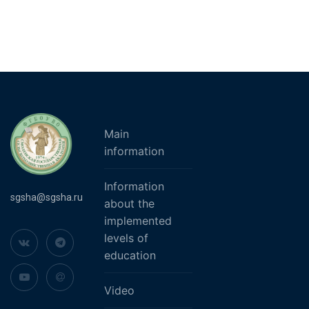
Main
information
Information
sgsha@sgsha.ru
about the
implemented
levels of
education
Video